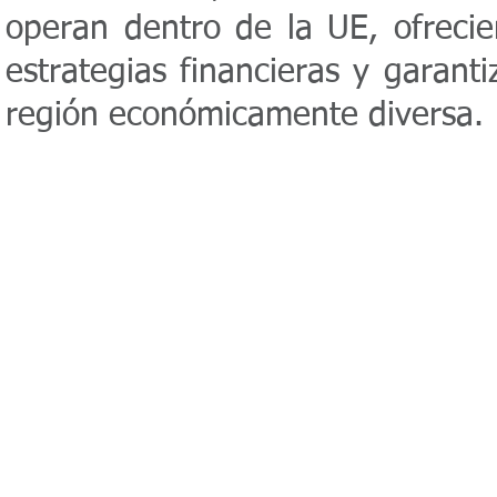
operan dentro de la UE, ofrecie
estrategias financieras y garan
región económicamente diversa.
admin@mbcconsultinggroup.com
- 232
4734