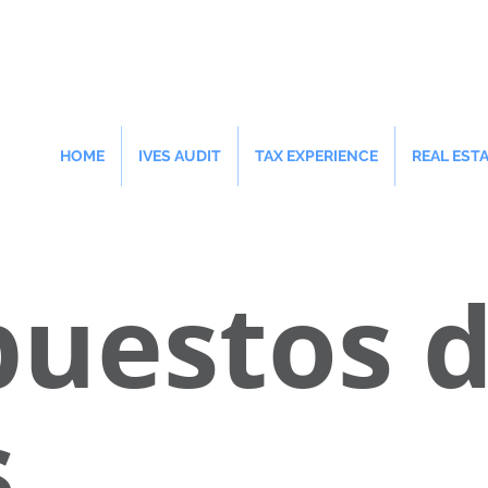
HOME
IVES AUDIT
TAX EXPERIENCE
REAL EST
puestos 
s