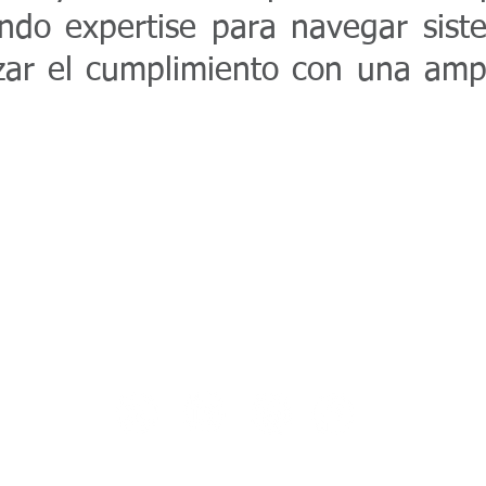
ndo expertise para navegar siste
tizar el cumplimiento con una am
32 Peralta Dr Ste 105, Laguna Hills, 92653 Cal
© 2026 MBC Consulting group.