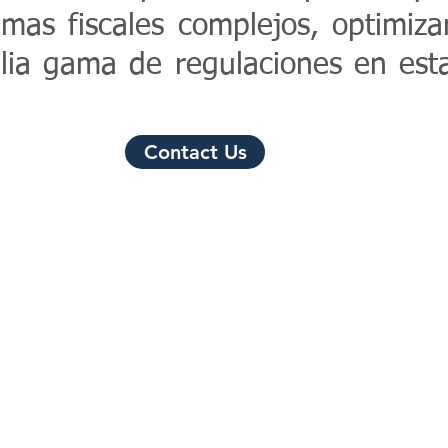
mas fiscales complejos, optimiza
plia gama de regulaciones en est
Contact Us
ifornia (USA) - Tel/SMS: +1 949 346